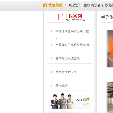
快速导航 ：
电锅炉 |
生物质设备 |
铁路设
半导
半导体取暖锅炉应用工程
案例
半导体烘干锅炉应用案例
井下热风系统应用
生物质技术应用
蒸汽锅炉