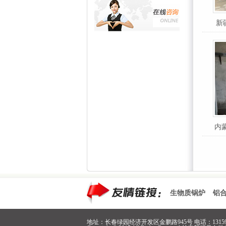
新
内
生物质锅炉
铝
地址：长春绿园经济开发区金鹏路945号 电话：1315956216