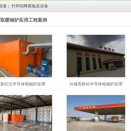
备 |
钎焊铝蜂窝板及设备
体取暖锅炉应用工程案例
新纪元半导体电锅炉应用
兴城高铁站半导体电锅炉应用