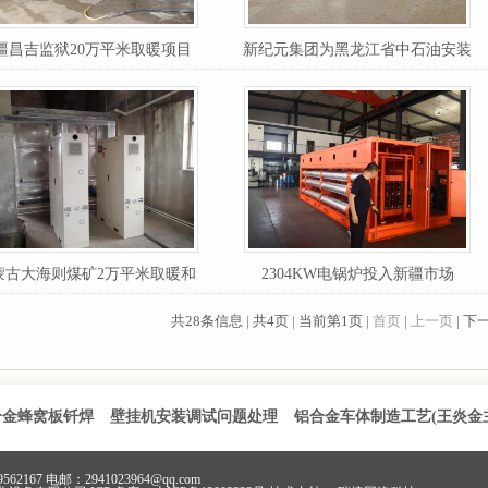
疆昌吉监狱20万平米取暖项目
新纪元集团为黑龙江省中石油安装
蒙古大海则煤矿2万平米取暖和
2304KW电锅炉投入新疆市场
共28条信息
|
共4页
|
当前第1页
|
首页
|
上一页
|
下
合金蜂窝板钎焊
壁挂机安装调试问题处理
铝合金车体制造工艺(王炎金
7 电邮：2941023964@qq.com